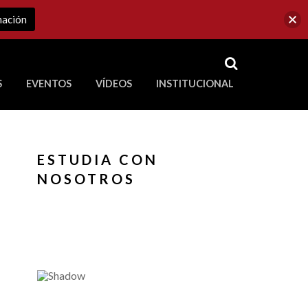
mación
RSS
S
EVENTOS
VÍDEOS
INSTITUCIONAL
ve a Corporación Universitaria Republicana
ESTUDIA CON
NOSOTROS