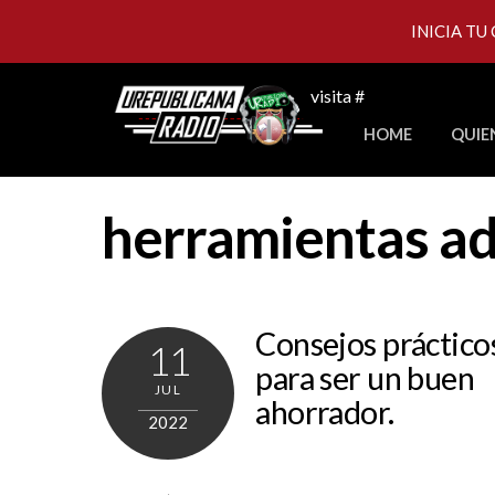
INICIA TU
Skip
visita #
to
HOME
QUIE
content
herramientas a
Consejos práctico
11
para ser un buen
JUL
ahorrador.
2022