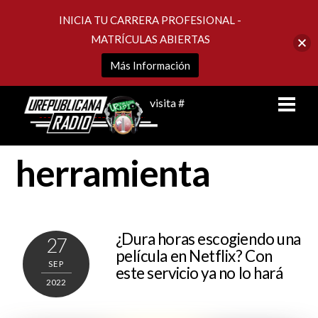
INICIA TU CARRERA PROFESIONAL -
MATRÍCULAS ABIERTAS
Más Información
Skip
Men
visita #
to
content
herramienta
¿Dura horas escogiendo una
27
película en Netflix? Con
SEP
este servicio ya no lo hará
2022