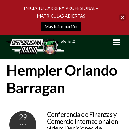
INICIA TU CARRERA PROFESIONAL -
MATRÍCULAS ABIERTAS
Más Información
Skip
Men
visita #
to
content
Hempler Orlando
Barragan
Conferencia de Finanzas y
29
Comercio Internacional en
SEP
vídeo: Decisiones de