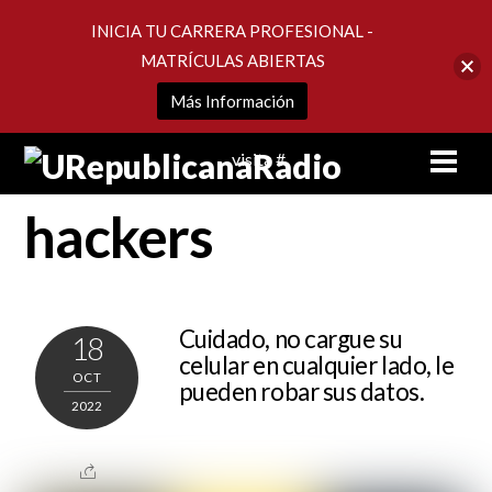
INICIA TU CARRERA PROFESIONAL -
MATRÍCULAS ABIERTAS
Más Información
Skip
Men
visita #
to
content
hackers
Cuidado, no cargue su
18
celular en cualquier lado, le
OCT
pueden robar sus datos.
2022