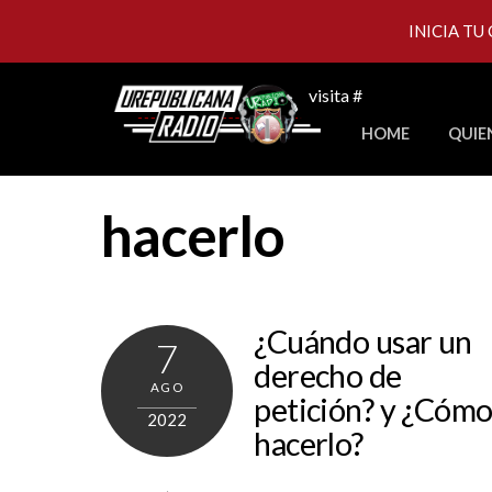
INICIA TU
Skip
visita #
to
HOME
QUIE
content
hacerlo
¿Cuándo usar un
7
derecho de
AGO
petición? y ¿Cóm
2022
hacerlo?