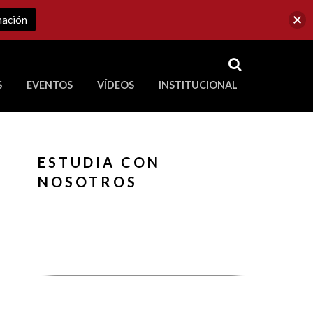
mación
RSS
S
EVENTOS
VÍDEOS
INSTITUCIONAL
ve a Corporación Universitaria Republicana
ESTUDIA CON
NOSOTROS