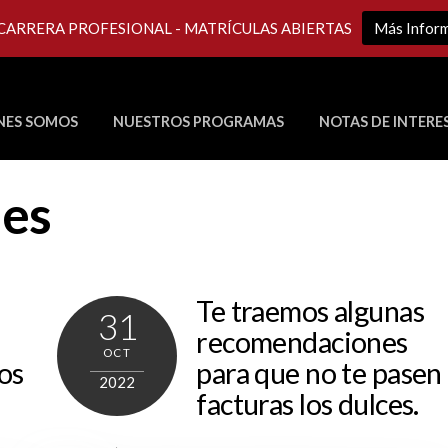
 CARRERA PROFESIONAL - MATRÍCULAS ABIERTAS
Más Infor
NES SOMOS
NUESTROS PROGRAMAS
NOTAS DE INTERE
Últimos Programas en Vivo
les
Te traemos algunas
31
recomendaciones
OCT
os
para que no te pasen
2022
facturas los dulces.