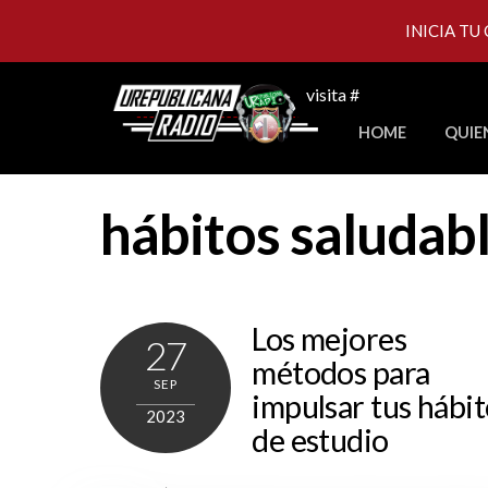
INICIA TU
Skip
visita #
to
HOME
QUIE
content
hábitos saludab
Los mejores
27
métodos para
SEP
impulsar tus hábit
2023
de estudio