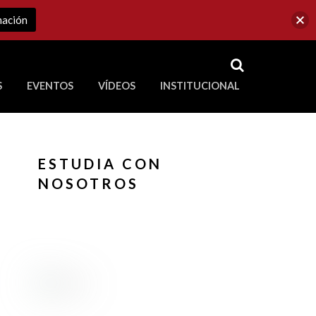
mación
RSS
S
EVENTOS
VÍDEOS
INSTITUCIONAL
ve a Corporación Universitaria Republicana
ESTUDIA CON
NOSOTROS