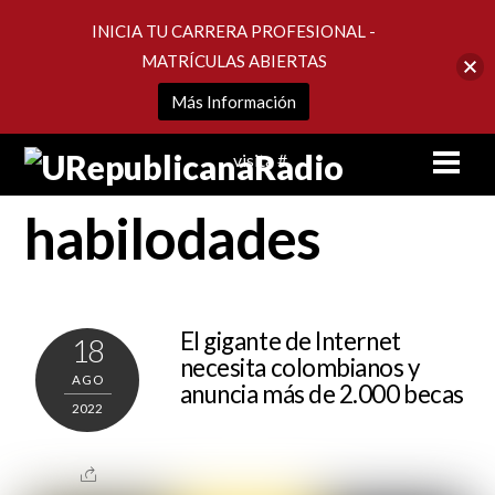
INICIA TU CARRERA PROFESIONAL -
MATRÍCULAS ABIERTAS
Más Información
Skip
Men
visita #
to
content
habilodades
El gigante de Internet
18
necesita colombianos y
AGO
anuncia más de 2.000 becas
2022