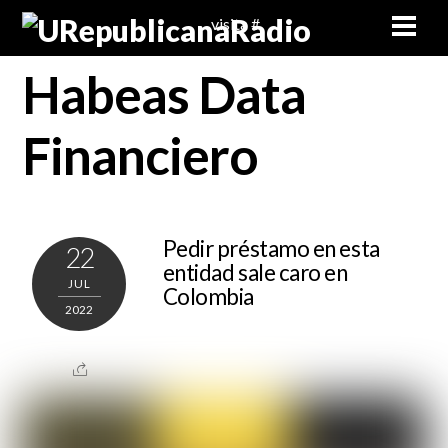
Skip
Men
visita #
to
content
Habeas Data
Financiero
Pedir préstamo en esta
22
entidad sale caro en
JUL
Colombia
2022