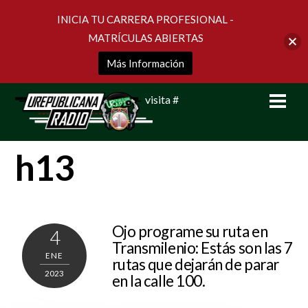
INICIA TU CARRERA PROFESIONAL -
MATRÍCULAS ABIERTAS
Más Información
Skip
Men
visita #
to
content
h13
Ojo programe su ruta en
4
Transmilenio: Estás son las 7
ENE
rutas que dejarán de parar
2023
en la calle 100.