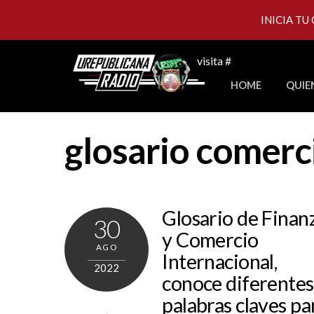
INICIA TU
Skip
visita #
to
HOME
QUIE
content
glosario comerc
Glosario de Finan
30
y Comercio
AGO
Internacional,
2022
conoce diferentes
palabras claves pa