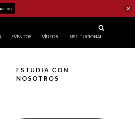
mación
RSS
S
EVENTOS
VÍDEOS
INSTITUCIONAL
ve a Corporación Universitaria Republicana
ESTUDIA CON
NOSOTROS