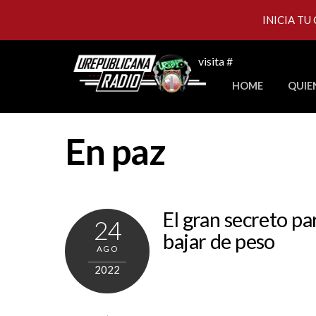
INICIA TU
Skip
visita #
to
HOME
QUIE
content
En paz
El gran secreto pa
24
bajar de peso
AGO
2022