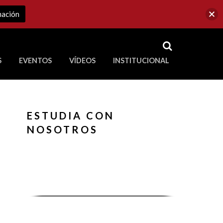
mación
RSS
S
EVENTOS
VÍDEOS
INSTITUCIONAL
ve a Corporación Universitaria Republicana
ESTUDIA CON
NOSOTROS