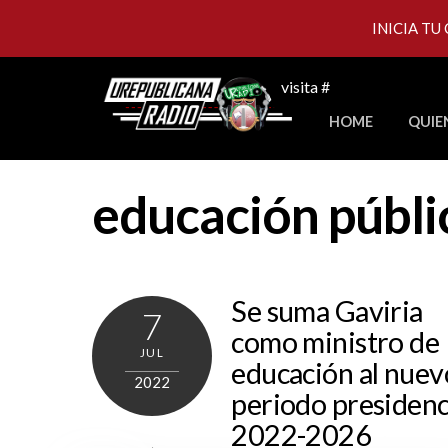
INICIA TU
Skip
visita #
to
HOME
QUIE
content
educación públic
Se suma Gaviria
7
como ministro de
JUL
educación al nuev
2022
periodo presidenc
2022-2026