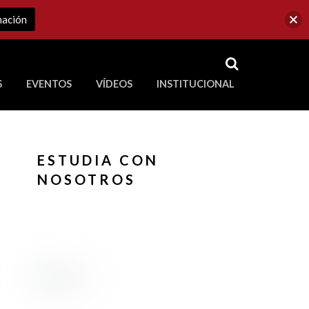
mación
RSS
S
EVENTOS
VÍDEOS
INSTITUCIONAL
ve a Corporación Universitaria Republicana
ESTUDIA CON
NOSOTROS