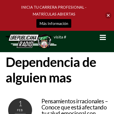
INICIA TU CARRERA PROFESIONAL -
MATRÍCULAS ABIERTAS
Más Información
Skip
Men
visita #
to
content
Dependencia de
alguien mas
Pensamientos irracionales –
1
Conoce que está afectando
FEB
tu salud emocional con