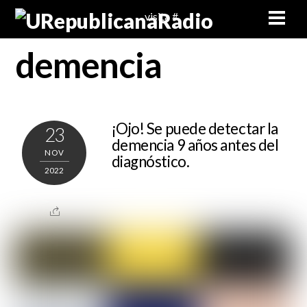
Skip
Men
visita #
to
content
demencia
¡Ojo! Se puede detectar la
23
demencia 9 años antes del
NOV
diagnóstico.
2022