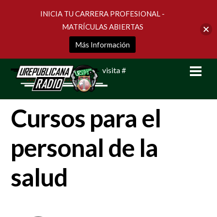
INICIA TU CARRERA PROFESIONAL -
MATRÍCULAS ABIERTAS
Más Información
Skip
Men
visita #
to
content
Cursos para el
personal de la
salud