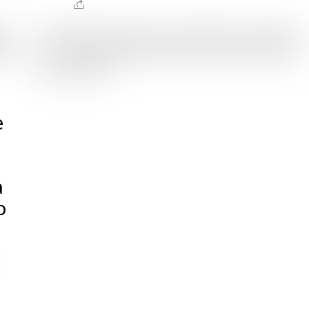
e
a
o