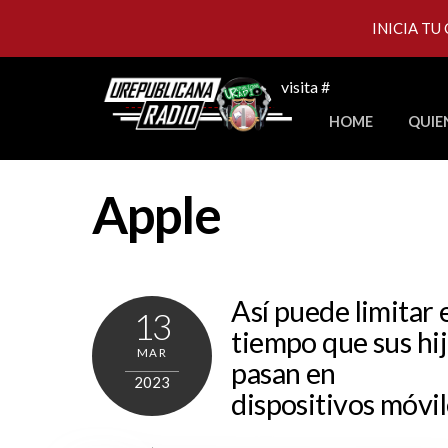
INICIA TU
Skip
visita #
to
HOME
QUIE
content
Apple
Así puede limitar 
13
tiempo que sus hi
MAR
pasan en
2023
dispositivos móvil