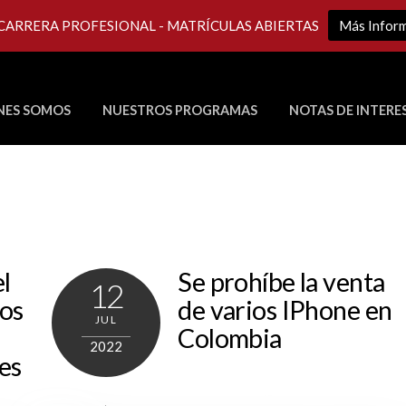
 CARRERA PROFESIONAL - MATRÍCULAS ABIERTAS
Más Infor
NES SOMOS
NUESTROS PROGRAMAS
NOTAS DE INTERE
Últimos Programas en Vivo
el
Se prohíbe la venta
12
jos
de varios IPhone en
JUL
Colombia
2022
es