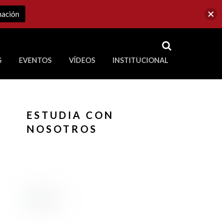
mación
RSS
S
EVENTOS
VÍDEOS
INSTITUCIONAL
ve a Corporación Universitaria Republicana
ESTUDIA CON
NOSOTROS