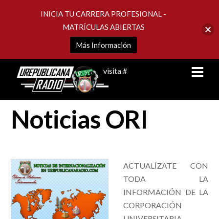
INICIA TU CARRERA PROFESIONAL -
MATRÍCULAS ABIERTAS
Más Información
Skip
Men
visita #
to
content
Noticias ORI
ACTUALÍZATE CON
TODA LA
INFORMACIÓN DE LA
CORPORACIÓN
UNIVERSITARIA